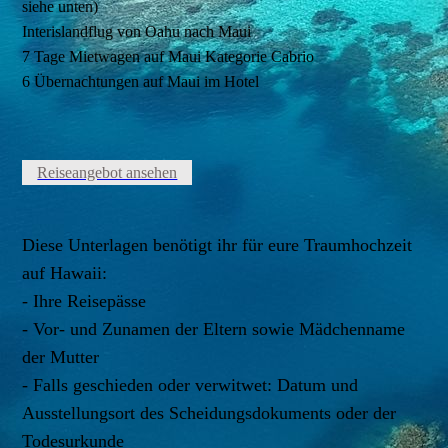
siehe unten)
Interislandflug von Oahu nach Maui
7 Tage Mietwagen auf Maui Kategorie Cabrio
6 Übernachtungen auf Maui im Hotel
Reiseangebot ansehen
Diese Unterlagen benötigt ihr für eure Traumhochzeit
auf Hawaii:
- Ihre Reisepässe
- Vor- und Zunamen der Eltern sowie Mädchenname
der Mutter
- Falls geschieden oder verwitwet: Datum und
Ausstellungsort des Scheidungsdokuments oder der
Todesurkunde