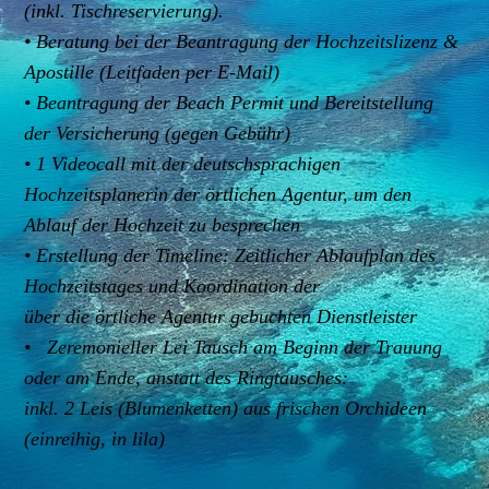
(inkl. Tischreservierung).
• Beratung bei der Beantragung der Hochzeitslizenz &
Apostille (Leitfaden per E-Mail)
• Beantragung der Beach Permit und Bereitstellung
der Versicherung (gegen Gebühr)
• 1 Videocall mit der deutschsprachigen
Hochzeitsplanerin der örtlichen Agentur, um den
Ablauf der Hochzeit zu besprechen
• Erstellung der Timeline: Zeitlicher Ablaufplan des
Hochzeitstages und Koordination der
über die örtliche Agentur gebuchten Dienstleister
• Zeremonieller Lei Tausch am Beginn der Trauung
oder am Ende, anstatt des Ringtausches:
inkl. 2 Leis (Blumenketten) aus frischen Orchideen
(einreihig, in lila)