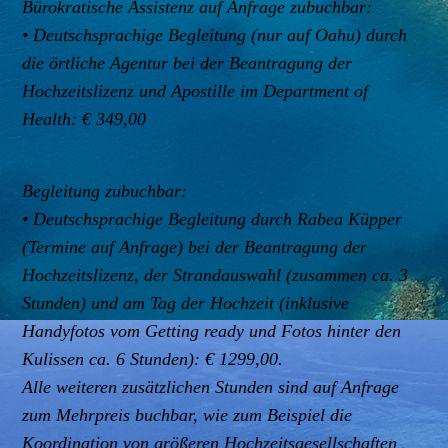
Bürokratische Assistenz auf Anfrage zubuchbar:
• Deutschsprachige Begleitung (nur auf Oahu) durch
die örtliche Agentur bei der Beantragung der
Hochzeitslizenz und Apostille im Department of
Health: € 349,00
Begleitung zubuchbar:
• Deutschsprachige Begleitung durch Rabea Küpper
(Termine auf Anfrage) bei der Beantragung der
Hochzeitslizenz, der Strandauswahl (zusammen ca. 3
Stunden) und am Tag der Hochzeit (inklusive
Handyfotos vom Getting ready und Fotos hinter den
Kulissen ca. 6 Stunden): € 1299,00.
Alle weiteren zusätzlichen Stunden sind auf Anfrage
zum Mehrpreis buchbar, wie zum Beispiel die
Koordination von größeren Hochzeitsgesellschaften