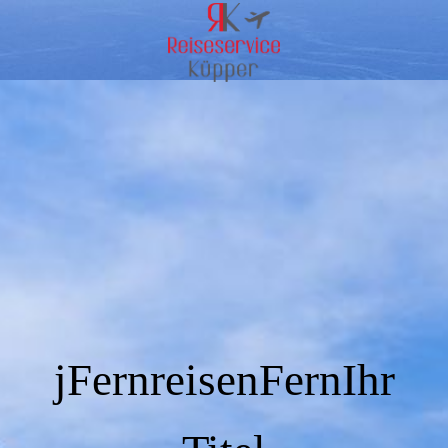
jFernreisenFernIhr